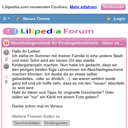
Lilipedia.com verwendet Cookies.
Mehr erfahren
Schliessen
≡
Neues Thema
Login
Abschiedsgeschenk für Kindergartenlehrerin - Ideen und Tipps?
Hallo ihr Lieben
Ich ziehe im Sommer mit meiner Familie in eine andere Stadt
2
und mein Sohn wird am neuen Ort das zweite
Kindergartenjahr machen. Nun habe ich gedacht, dass wir
den jetzigen beiden Kiga Lehrerinnen ein Abschiedsgeschenk
machen könnten. Ich denke da an etwas selber
gebasteltes...oder so ähnlich..:-)..sie waren wirklich beide
0
ganz toll und ich hoffe sehr, dass es mit den "neuen" ebenfalls
so sein wird.
Habt ihr Ideen und Tipps für originelle Geschenke? Oder
sollen wir "nur" ein Kärtli mit einem Foto geben?
Danke schon mal im Voraus.
Weitere Themen finden zu
Geschenkidee
Kindergarten