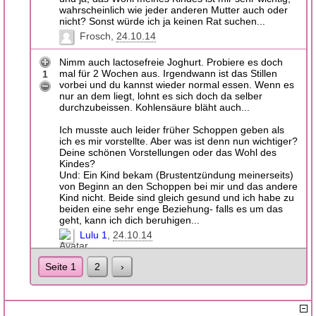
wahrscheinlich wie jeder anderen Mutter auch oder
nicht? Sonst würde ich ja keinen Rat suchen...
Frosch
24.10.14
Nimm auch lactosefreie Joghurt. Probiere es doch
mal für 2 Wochen aus. Irgendwann ist das Stillen
1
vorbei und du kannst wieder normal essen. Wenn es
nur an dem liegt, lohnt es sich doch da selber
durchzubeissen. Kohlensäure bläht auch...
Ich musste auch leider früher Schoppen geben als
ich es mir vorstellte. Aber was ist denn nun wichtiger?
Deine schönen Vorstellungen oder das Wohl des
Kindes?
Und: Ein Kind bekam (Brustentzündung meinerseits)
von Beginn an den Schoppen bei mir und das andere
Kind nicht. Beide sind gleich gesund und ich habe zu
beiden eine sehr enge Beziehung- falls es um das
geht, kann ich dich beruhigen...
Lulu 1
24.10.14
Seite 1
2
›