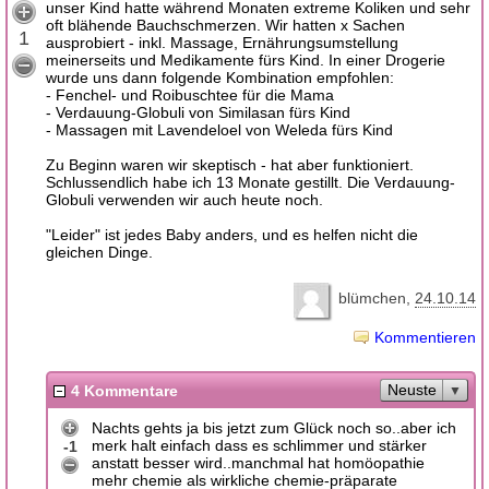
unser Kind hatte während Monaten extreme Koliken und sehr
oft blähende Bauchschmerzen. Wir hatten x Sachen
1
ausprobiert - inkl. Massage, Ernährungsumstellung
meinerseits und Medikamente fürs Kind. In einer Drogerie
wurde uns dann folgende Kombination empfohlen:
- Fenchel- und Roibuschtee für die Mama
- Verdauung-Globuli von Similasan fürs Kind
- Massagen mit Lavendeloel von Weleda fürs Kind
Zu Beginn waren wir skeptisch - hat aber funktioniert.
Schlussendlich habe ich 13 Monate gestillt. Die Verdauung-
Globuli verwenden wir auch heute noch.
"Leider" ist jedes Baby anders, und es helfen nicht die
gleichen Dinge.
blümchen
24.10.14
Kommentieren
Neuste
4 Kommentare
Nachts gehts ja bis jetzt zum Glück noch so..aber ich
merk halt einfach dass es schlimmer und stärker
-1
anstatt besser wird..manchmal hat homöopathie
mehr chemie als wirkliche chemie-präparate