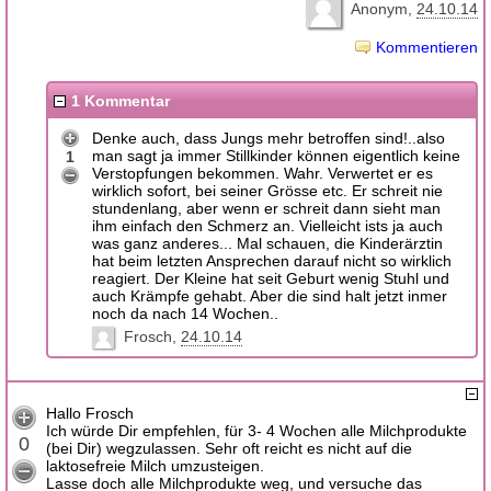
Anonym
24.10.14
Kommentieren
1 Kommentar
Denke auch, dass Jungs mehr betroffen sind!..also
man sagt ja immer Stillkinder können eigentlich keine
1
Verstopfungen bekommen. Wahr. Verwertet er es
wirklich sofort, bei seiner Grösse etc. Er schreit nie
stundenlang, aber wenn er schreit dann sieht man
ihm einfach den Schmerz an. Vielleicht ists ja auch
was ganz anderes... Mal schauen, die Kinderärztin
hat beim letzten Ansprechen darauf nicht so wirklich
reagiert. Der Kleine hat seit Geburt wenig Stuhl und
auch Krämpfe gehabt. Aber die sind halt jetzt inmer
noch da nach 14 Wochen..
Frosch
24.10.14
Hallo Frosch
Ich würde Dir empfehlen, für 3- 4 Wochen alle Milchprodukte
0
(bei Dir) wegzulassen. Sehr oft reicht es nicht auf die
laktosefreie Milch umzusteigen.
Lasse doch alle Milchprodukte weg, und versuche das