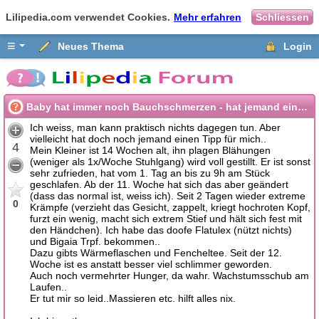
Lilipedia.com verwendet Cookies.
Mehr erfahren
Schliessen
≡
Neues Thema
Login
Baby hat immer noch Bauchschmerzen - hat jemand einen Tipp?
Ich weiss, man kann praktisch nichts dagegen tun. Aber
vielleicht hat doch noch jemand einen Tipp für mich..
4
Mein Kleiner ist 14 Wochen alt, ihn plagen Blähungen
(weniger als 1x/Woche Stuhlgang) wird voll gestillt. Er ist sonst
sehr zufrieden, hat vom 1. Tag an bis zu 9h am Stück
geschlafen. Ab der 11. Woche hat sich das aber geändert
(dass das normal ist, weiss ich). Seit 2 Tagen wieder extreme
0
Krämpfe (verzieht das Gesicht, zappelt, kriegt hochroten Kopf,
furzt ein wenig, macht sich extrem Stief und hält sich fest mit
den Händchen). Ich habe das doofe Flatulex (nützt nichts)
und Bigaia Trpf. bekommen..
Dazu gibts Wärmeflaschen und Fencheltee. Seit der 12.
Woche ist es anstatt besser viel schlimmer geworden.
Auch noch vermehrter Hunger, da wahr. Wachstumsschub am
Laufen..
Er tut mir so leid..Massieren etc. hilft alles nix.