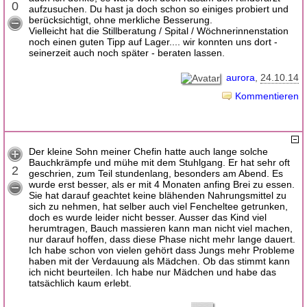
0
aufzusuchen. Du hast ja doch schon so einiges probiert und
berücksichtigt, ohne merkliche Besserung.
Vielleicht hat die Stillberatung / Spital / Wöchnerinnenstation
noch einen guten Tipp auf Lager.... wir konnten uns dort -
seinerzeit auch noch später - beraten lassen.
aurora
24.10.14
Kommentieren
Der kleine Sohn meiner Chefin hatte auch lange solche
Bauchkrämpfe und mühe mit dem Stuhlgang. Er hat sehr oft
2
geschrien, zum Teil stundenlang, besonders am Abend. Es
wurde erst besser, als er mit 4 Monaten anfing Brei zu essen.
Sie hat darauf geachtet keine blähenden Nahrungsmittel zu
sich zu nehmen, hat selber auch viel Fencheltee getrunken,
doch es wurde leider nicht besser. Ausser das Kind viel
herumtragen, Bauch massieren kann man nicht viel machen,
nur darauf hoffen, dass diese Phase nicht mehr lange dauert.
Ich habe schon von vielen gehört dass Jungs mehr Probleme
haben mit der Verdauung als Mädchen. Ob das stimmt kann
ich nicht beurteilen. Ich habe nur Mädchen und habe das
tatsächlich kaum erlebt.