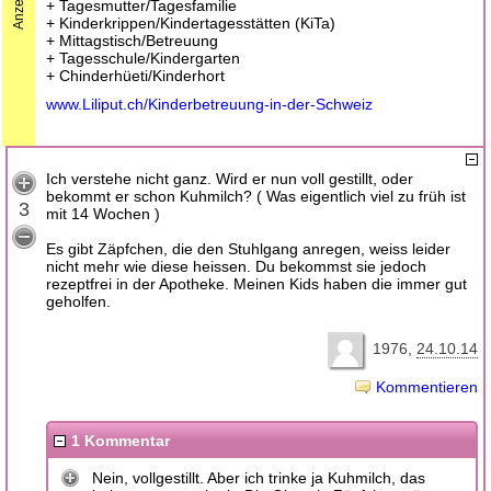
Anzeige
+ Tagesmutter/Tagesfamilie
+ Kinderkrippen/Kindertagesstätten (KiTa)
+ Mittagstisch/Betreuung
+ Tagesschule/Kindergarten
+ Chinderhüeti/Kinderhort
www.Liliput.ch/Kinderbetreuung-in-der-Schweiz
Ich verstehe nicht ganz. Wird er nun voll gestillt, oder
bekommt er schon Kuhmilch? ( Was eigentlich viel zu früh ist
3
mit 14 Wochen )
Es gibt Zäpfchen, die den Stuhlgang anregen, weiss leider
nicht mehr wie diese heissen. Du bekommst sie jedoch
rezeptfrei in der Apotheke. Meinen Kids haben die immer gut
geholfen.
1976
24.10.14
Kommentieren
1 Kommentar
Nein, vollgestillt. Aber ich trinke ja Kuhmilch, das