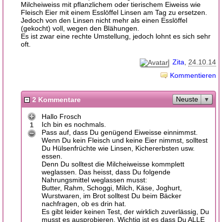
Milcheiweiss mit pflanzlichem oder tierischem Eiweiss wie
Fleisch Eier mit einem Esslöffel Linsen am Tag zu ersetzen.
Jedoch von den Linsen nicht mehr als einen Esslöffel
(gekocht) voll, wegen den Blähungen.
Es ist zwar eine rechte Umstellung, jedoch lohnt es sich sehr
oft.
Zita
24.10.14
Kommentieren
Neuste
2 Kommentare
Hallo Frosch
Ich bin es nochmals.
1
Pass auf, dass Du genügend Eiweisse einnimmst.
Wenn Du kein Fleisch und keine Eier nimmst, solltest
Du Hülsenfrüchte wie Linsen, Kichererbsten usw.
essen.
Denn Du solltest die Milcheiweisse kommplett
weglassen. Das heisst, dass Du folgende
Nahrungsmittel weglassen musst:
Butter, Rahm, Schoggi, Milch, Käse, Joghurt,
Wurstwaren, im Brot solltest Du beim Bäcker
nachfragen, ob es drin hat.
Es gibt leider keinen Test, der wirklich zuverlässig, Du
musst es ausprobieren. Wichtig ist es dass Du ALLE