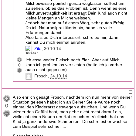
Milcheiweisse peinlich genau weglassen solltest um
zu sehen, ob es das Problem ist. Denn wenn es eine
Milchunverträglichkeit ist erträgt Dein Kind auch nicht
kleine Mengen an Milcheiweissen.
Jedoch hat man auf diesem Weg, sehr guten Erfolg.
Da ich Naturheilpraktikerin bin, habe ich viele
Erfahrungen damit.
Also falls es Dich interessiert, schreibe mir, dann
kannst Du mich einmal anrufen.
Zita
30.10.14
Ich esse weder Fleisch noch Eier.. Aber auf Milch
kann ich problemlos verzichten (hatte ich ja vorher
0
auch nicht gegessen)...
Frosch
24.10.14
Also ehrlich gesagt Frosch, nachdem ich nun mehr von deiner
Situation gelesen habe: Ich an Deiner Stelle würde noch
0
einmal den Kinderarzt deswegen aufsuchen. Und wenn Du
wieder das Gefühl hast, man gehe nicht recht darauf ein,
vielleicht einen Neuen um Rat ersuchen. Vielleicht hat das
Kind ja ganz anderswo Schmerzen- Du schreibst er wachse
zum Beispiel sehr schnell ...