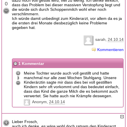
dazu noch voll gestillt wird, viel zu wenig. Ich denke wirklich,
0
dass das Problem bei dieser massiven Verstopfung liegt und
die würde sich durch Schoppenmilch wohl eher noch
verschlimmern.
Ich würde damit unbedingt zum Kinderarzt, vor allem da es ja
die ersten drei Monate diesbezüglich keine Probleme
gegeben hat.
sarah
24.10.14
Kommentieren
1 Kommentar
Meine Tochter wurde auch voll gestillt und hatte
manchmal nur alle zwei Wochen Stuhlgang. Unsere
3
Kinderärztin sagte mir dass dies bei voll gestillten
Kindern sehr oft vorkommt und das bedeutet einfach,
dass das Kind die ganze Milch die es bekommt auch
verwertet. Sie hatte auch nie Krämpfe deswegen.
Anonym
24.10.14
Lieber Frosch,
auch ich denke, es wäre wohl doch ratsam den Kinderarzt