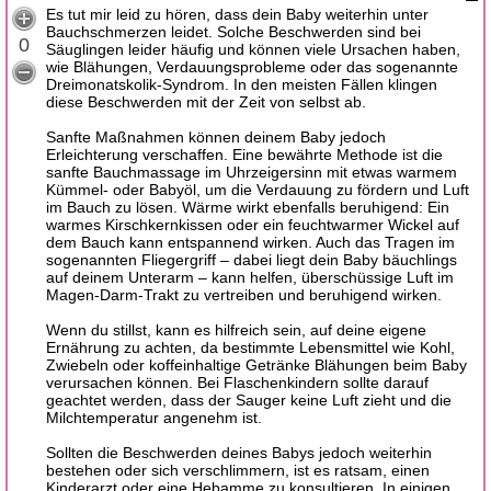
Es tut mir leid zu hören, dass dein Baby weiterhin unter
Bauchschmerzen leidet. Solche Beschwerden sind bei
0
Säuglingen leider häufig und können viele Ursachen haben,
wie Blähungen, Verdauungsprobleme oder das sogenannte
Dreimonatskolik-Syndrom. In den meisten Fällen klingen
diese Beschwerden mit der Zeit von selbst ab.
Sanfte Maßnahmen können deinem Baby jedoch
Erleichterung verschaffen. Eine bewährte Methode ist die
sanfte Bauchmassage im Uhrzeigersinn mit etwas warmem
Kümmel- oder Babyöl, um die Verdauung zu fördern und Luft
im Bauch zu lösen. Wärme wirkt ebenfalls beruhigend: Ein
warmes Kirschkernkissen oder ein feuchtwarmer Wickel auf
dem Bauch kann entspannend wirken. Auch das Tragen im
sogenannten Fliegergriff – dabei liegt dein Baby bäuchlings
auf deinem Unterarm – kann helfen, überschüssige Luft im
Magen-Darm-Trakt zu vertreiben und beruhigend wirken.
Wenn du stillst, kann es hilfreich sein, auf deine eigene
Ernährung zu achten, da bestimmte Lebensmittel wie Kohl,
Zwiebeln oder koffeinhaltige Getränke Blähungen beim Baby
verursachen können. Bei Flaschenkindern sollte darauf
geachtet werden, dass der Sauger keine Luft zieht und die
Milchtemperatur angenehm ist.
Sollten die Beschwerden deines Babys jedoch weiterhin
bestehen oder sich verschlimmern, ist es ratsam, einen
Kinderarzt oder eine Hebamme zu konsultieren. In einigen