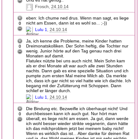
Frosch
24.10.14
eben: Ich chume ned drus. Wenn man sagt, es liege
nicht am Essen, dann ist es wohl so... ;-))
0
Lulu 1
24.10.14
Ja, ich kenne die Probleme, meine Kinder hatten
Dreimonatskolliken. Der Sohn heftig, die Tochter nur
0
wenig. Junior hörte auf den Tag genau nach drei
Monaten auf damit.
Flatulex nützte bei uns auch nicht. Mein Sohn kam
als er drei Monate alt war auch alle zwei Stunden
nachts. Dann gab es eine spezielle Situation und ich
pumpte zum ersten Mal meine Milch ab. Da merkte
ich, dass ich gar nicht so viel hatte wie ich dachte. Ich
begang mit der Zufütterung mit Schoppen. Dann
schlief er länger durch.
Lulu 1
24.10.14
Die Bindung etc. Bezweifle ich überhaupt nicht! Und
durchbeissen kann ich auch gut. Nur hört man
0
überall, es liege nicht am essen. Ja gut, dann werde
ich wohl besser wieder strikte veganerin, dann hätte
ich das milchproblem jetzt bei meinem baby nicht!
Wenn es wirklich das ist... Aber danke für deinen Rat
und ja, das Wohl meines Kindes ist mir sehr wichtig,