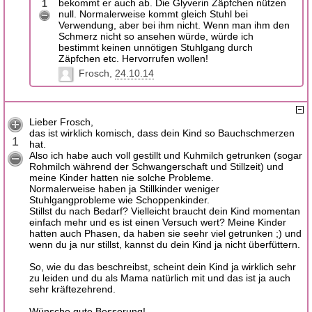
bekommt er auch ab. Die Glyverin Zäpfchen nützen
1
null. Normalerweise kommt gleich Stuhl bei
Verwendung, aber bei ihm nicht. Wenn man ihm den
Schmerz nicht so ansehen würde, würde ich
bestimmt keinen unnötigen Stuhlgang durch
Zäpfchen etc. Hervorrufen wollen!
Frosch
24.10.14
Lieber Frosch,
das ist wirklich komisch, dass dein Kind so Bauchschmerzen
1
hat.
Also ich habe auch voll gestillt und Kuhmilch getrunken (sogar
Rohmilch während der Schwangerschaft und Stillzeit) und
meine Kinder hatten nie solche Probleme.
Normalerweise haben ja Stillkinder weniger
Stuhlgangprobleme wie Schoppenkinder.
Stillst du nach Bedarf? Vielleicht braucht dein Kind momentan
einfach mehr und es ist einen Versuch wert? Meine Kinder
hatten auch Phasen, da haben sie seehr viel getrunken ;) und
wenn du ja nur stillst, kannst du dein Kind ja nicht überfüttern.
So, wie du das beschreibst, scheint dein Kind ja wirklich sehr
zu leiden und du als Mama natürlich mit und das ist ja auch
sehr kräftezehrend.
Wünsche gute Besserung!