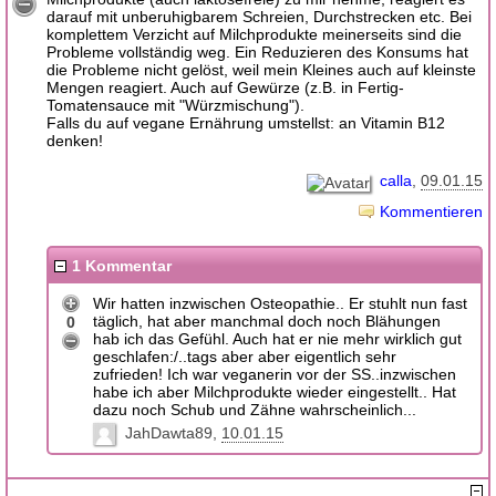
darauf mit unberuhigbarem Schreien, Durchstrecken etc. Bei
komplettem Verzicht auf Milchprodukte meinerseits sind die
Probleme vollständig weg. Ein Reduzieren des Konsums hat
die Probleme nicht gelöst, weil mein Kleines auch auf kleinste
Mengen reagiert. Auch auf Gewürze (z.B. in Fertig-
Tomatensauce mit "Würzmischung").
Falls du auf vegane Ernährung umstellst: an Vitamin B12
denken!
calla
09.01.15
Kommentieren
1 Kommentar
Wir hatten inzwischen Osteopathie.. Er stuhlt nun fast
täglich, hat aber manchmal doch noch Blähungen
0
hab ich das Gefühl. Auch hat er nie mehr wirklich gut
geschlafen:/..tags aber aber eigentlich sehr
zufrieden! Ich war veganerin vor der SS..inzwischen
habe ich aber Milchprodukte wieder eingestellt.. Hat
dazu noch Schub und Zähne wahrscheinlich...
JahDawta89
10.01.15