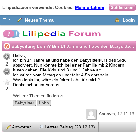
Lilipedia.com verwendet Cookies.
Mehr erfahren
Schliessen
≡
Neues Thema
Login
Babysitting Lohn? Bin 14 Jahre und habe den Babysitterkurs des SRK
Hallo :)
Ich bin 14 Jahre alt und habe den Babysitterkurs des SRK
2
absolviert. Nun könnte ich bei einer Familie mit 2 Kindern
hüten gehen. Die Kids sind 3 und 1 Jahr/e alt.
Ich würde vom Mittag an ungefähr 4-5h dort sein.
Was denkt ihr, wäre ein fairer Lohn für mich?
Danke schon im Voraus
0
Weitere Themen finden zu
Babysitter
Lohn
Anonym
17.11.13
Antworten
Letzter Beitrag (28.12.13)