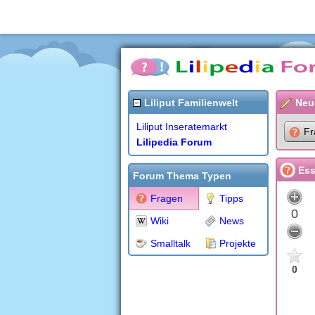
Liliput Familienwelt
Neu
Liliput Inseratemarkt
Fr
Lilipedia Forum
Ess
Forum Thema Typen
Fragen
Tipps
0
Wiki
News
Smalltalk
Projekte
0