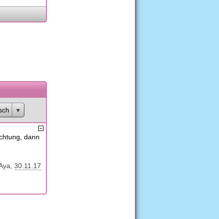
sch
ichtung, dann
Aya
30.11.17