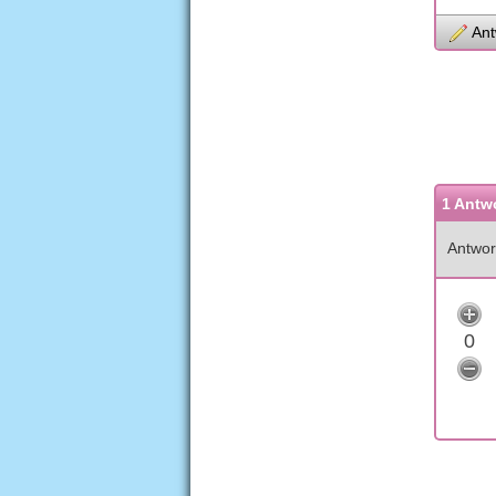
Ant
1 Antw
Antwor
0