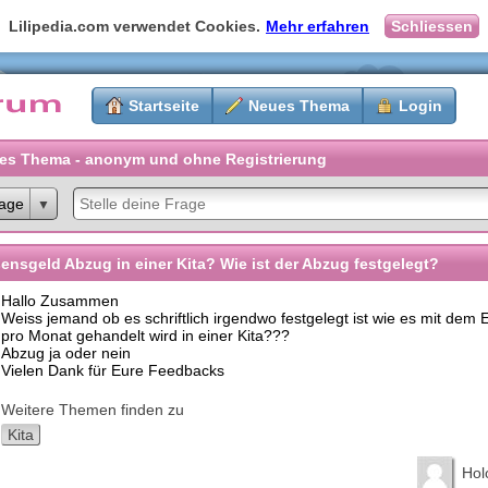
Lilipedia.com verwendet Cookies.
Mehr erfahren
Schliessen
Startseite
Neues Thema
Login
es Thema - anonym und ohne Registrierung
age
ensgeld Abzug in einer Kita? Wie ist der Abzug festgelegt?
Hallo Zusammen
Weiss jemand ob es schriftlich irgendwo festgelegt ist wie es mit dem
pro Monat gehandelt wird in einer Kita???
Abzug ja oder nein
Vielen Dank für Eure Feedbacks
Weitere Themen finden zu
Kita
Hol