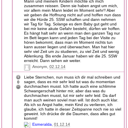
Mann und meinem Kindern möchte ich mich
zusammen reissen. Denn sie haben angst um mich,
vor allem mein Mann leidet im Moment sehr!! Aber
wir geben die Hoffnung nicht auf und hoffen nun dass
wir die Hürde 25. SSW schaffen und dann nehmen
wir Tag für Tag. Solange es dem Baby gut geht und
bei mir keine akute Gefahr besteht, dürfen wir hoffen.
Es hängt halt sehr an wenn man den ganzen Tag nur
im Bett liegen kann und jeden Tag bei der Visite zu
hören bekommt, dass man im Moment nichts tun
kann ausser liegen und überwachen. Man hat hier
sehr viel Zeit um zu studieren, zu viel Zeit und wenig
Ablenkung. Bis ende Januar haben wir die 25. SSW
erreicht. Dann sehen wir weiter.
Anonym
02.12.14
Liebe Sternchen, nun muss ich dir mal schreiben und
sagen, dass es mir sehr leid tut was du momentan
0
durchmachen musst. Ich hatte auch eine schlimme
Schwangerschaft hinter mir, aber das was du
durchmachen musst, tut mir sehr sehr leid. Da darf
man auch weinen soviel man will. Ist doch auch klar.
Als ich so Angst hatte, mein Kind zu verlieren, ich
glaube, ich hatte in dieser Zeitspanne noch nie so viel
geweint. Ich drücke dir die Daumen, dass alles gut
kommt!
Esmeralda
01.12.14