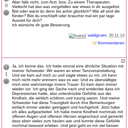
Aber falls nicht, zum Arzt, bzw. Zu einem Therapeuten.
0
Vieleicht hat das was vorgefallen war etwas in dir ausgelöst.
Bist oder warst du denn bis anhin glücklich? Wie alt sind die
Kinder? Bist du erschöpft oder brauchst mal ein par tage
Auszeit für dich?
ich wünsche dir gute Besserung.
waldgruen
30.11.14
Kommentieren
Ja, ich kenne das. Ich hatte einmal eine ähnliche Situation mit
meiner Schwester. Wir waren an einer Tanzveranstaltung.
1
Und sie kam auf mich zu und sagte etwas zu mir, ich kann
mich nicht mehr erinnern was es war. Und es überwältigte
mich eine wahnsinnige innere Trauer. Es kam dann immer
wieder vor. Ich ging der Sache nach und entdeckte dass ich
Depressionen hatte, also unterdrückte Gefühle aus der
Kindheit, die wirklich schlimm und traurig waren. Und meine
Schwester hat diese Traurigkeit durch ihre Bemerkungen
einfach immer wieder getriggert und hochgeholt. Jetzt habe
ich alles aufgearbeitet. Ich habe meine Kindheit nochmals mit
offenen Augen und offenem Herzen angeschaut und gemerkt
dass eben vieles zum heulen war und konnte diese Gefühle
nochmal bewusst erleben. Und jetzt geht es mir viel besser.