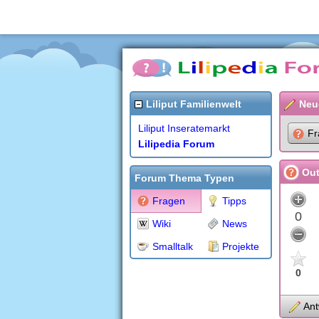
Liliput Familienwelt
Neu
Liliput Inseratemarkt
Fr
Lilipedia Forum
Out
Forum Thema Typen
Fragen
Tipps
0
Wiki
News
Smalltalk
Projekte
0
Ant