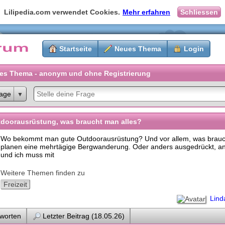
Lilipedia.com verwendet Cookies.
Mehr erfahren
Schliessen
Startseite
Neues Thema
Login
es Thema - anonym und ohne Registrierung
age
doorausrüstung, was braucht man alles?
Wo bekommt man gute Outdoorausrüstung? Und vor allem, was brauc
planen eine mehrtägige Bergwanderung. Oder anders ausgedrückt, an
und ich muss mit
Weitere Themen finden zu
Freizeit
Lind
worten
Letzter Beitrag (18.05.26)