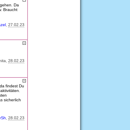
tgehen. Da
. Braucht
zel
27.02.23
nita
28.02.23
a findest Du
ktivitäten.
sten
 sicherlich
ySh
28.02.23