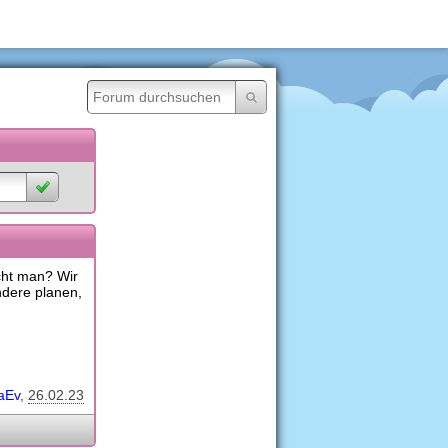
ht man? Wir
dere planen,
aEv
26.02.23