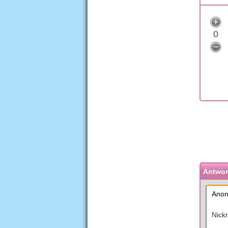
0
Antwort
Anon
Nick