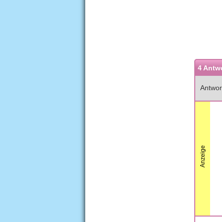
4 Antw
Antwor
Anzeige