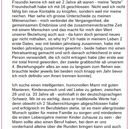
Freundin kenne ich seit wir 2 Jahre alt waren - meine "letzte"
Freundschaft habe ich mit 16 geschlossen. Nicht weil ich nicht
fähig bin neue Kontakte zu knüpfen, sondern weil mir meine
reichen. Hier sehe ich grosse Unterschiede zu meinen
Mitmenschen - mich verbindet die Vergangenheit, die
gemeinsamen Erlebnisse und die zusammenverbrachte Zeit
mit einem Menschen und das macht für mich den Wert
unserer Beziehung auch aus - da kann doch jemand neues
gar nicht mithalten, so why try? Ich hatte in meinem Leben 2
erste Dates, war mit beiden jahrelang zusammen, habe mit
beiden jahrelang zusammen gewohnt - beide haben mir einen
Heiratsantrag gemacht und sich danach schleichend in eine
Person verwandelt, die ich nicht ertragen habe (der erste war
mir total fremd geworden, der zweite grabbschte ab unserem
4. Beziehungsjahr alles an was zu langsam zum fliehen war,
brauchte leider jeweils bei beiden noch knapp ein Jahr bevor
ich mich definitiv von ihnen trennen konnte).
Ich suche einen intelligenten, humorvollen Mann mit guten
Manieren, Kinderwunsch und viel Liebe zu geben, zwischen
28 und ca. 33 Jahre alt - wohnhaft in der deutschsprachigen
Schweiz. Mir ist es wichtig, dass er traditionelle Werte hat -
denn obwohl ich 2 Studienrichtungen abgeschlossen habe
und erfolgreich im Berufsleben stehe, ist es mein allergrösster
Wunsch später für meine Familie zu sorgen und mindestens
die ersten Lebensjahre meiner Kinder zuhause zu sein - der
Mann sollte also einen Beruf haben, bei dem er uns
vorderhand alleine über die Runden bringen kann und auch