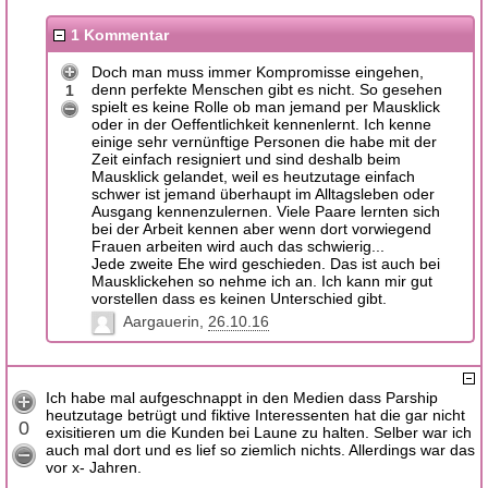
1 Kommentar
Doch man muss immer Kompromisse eingehen,
denn perfekte Menschen gibt es nicht. So gesehen
1
spielt es keine Rolle ob man jemand per Mausklick
oder in der Oeffentlichkeit kennenlernt. Ich kenne
einige sehr vernünftige Personen die habe mit der
Zeit einfach resigniert und sind deshalb beim
Mausklick gelandet, weil es heutzutage einfach
schwer ist jemand überhaupt im Alltagsleben oder
Ausgang kennenzulernen. Viele Paare lernten sich
bei der Arbeit kennen aber wenn dort vorwiegend
Frauen arbeiten wird auch das schwierig...
Jede zweite Ehe wird geschieden. Das ist auch bei
Mausklickehen so nehme ich an. Ich kann mir gut
vorstellen dass es keinen Unterschied gibt.
Aargauerin
26.10.16
Ich habe mal aufgeschnappt in den Medien dass Parship
heutzutage betrügt und fiktive Interessenten hat die gar nicht
0
exisitieren um die Kunden bei Laune zu halten. Selber war ich
auch mal dort und es lief so ziemlich nichts. Allerdings war das
vor x- Jahren.