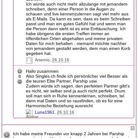
Ich würde auch nicht mehr allzulange mit jemandem
schreiben, denn einer Person in die Augen zu
schauen und live kennenzulernen sagt viel mehr aus
als E-Mails. Da kann es sein, dass es beim Schreiben
passt und man ein gutes Gefühl hat und wenn man
die Person dann sieht ist es eine Enttäuschung. Ich
habe übrigens die ersten Treffen immer an
öffentlichen Orten abgehalten und meine privaten
Daten für mich behalten - niemand möchte nachher
von jemandem gestalkt werden, dem man einen Korb
gegeben hat.
Artemis
26.10.16
Hallo zusammen
Also Singles.ch finde ich persönlicher viel Besser als
0
die teuren Elite Partner, Parship usw.
Zudem würde ich sagen, den perfekten Partner gibt's
es nicht, wir selber sind ja auch nicht perfekt. Drum
soll man sich in Ruhe kennenlernen, schreiben, tel.
dann mal Daten und so rausfinden, ob es für eine
Harmonische Beziehung ausreicht.
Luna1961
26.10.16
Ich habe meine Freundin vor knapp 2 Jahren bei Parship