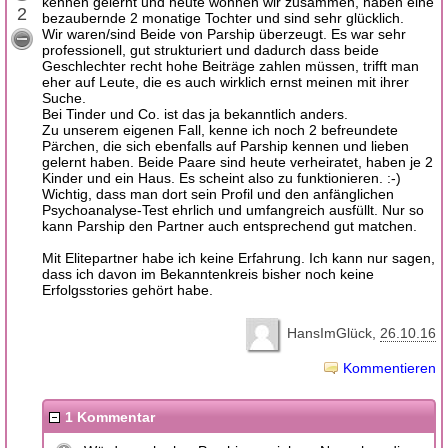
kennen gelernt und heute wohnen wir zusammen, haben eine
2
bezaubernde 2 monatige Tochter und sind sehr glücklich.
Wir waren/sind Beide von Parship überzeugt. Es war sehr
professionell, gut strukturiert und dadurch dass beide
Geschlechter recht hohe Beiträge zahlen müssen, trifft man
eher auf Leute, die es auch wirklich ernst meinen mit ihrer
Suche.
Bei Tinder und Co. ist das ja bekanntlich anders.
Zu unserem eigenen Fall, kenne ich noch 2 befreundete
Pärchen, die sich ebenfalls auf Parship kennen und lieben
gelernt haben. Beide Paare sind heute verheiratet, haben je 2
Kinder und ein Haus. Es scheint also zu funktionieren. :-)
Wichtig, dass man dort sein Profil und den anfänglichen
Psychoanalyse-Test ehrlich und umfangreich ausfüllt. Nur so
kann Parship den Partner auch entsprechend gut matchen.
Mit Elitepartner habe ich keine Erfahrung. Ich kann nur sagen,
dass ich davon im Bekanntenkreis bisher noch keine
Erfolgsstories gehört habe.
HansImGlück
26.10.16
Kommentieren
1 Kommentar