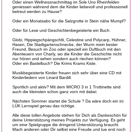
Oder einen Wellnessnachmittag im Sole Uno Rheinfelden
geniessen während dem die Kinder liebevoll und professionell
betreut werden zu Hause?
Oder ein Monatsabo für die Salzgrotte in Stein nähe Mumpf?
Oder für Lese und Geschichtenbegeisterte ein Buch:
Globi, Hippiegschpängschtli, Celestine und Polycarp, Hühner,
Hasen, Die Stadtgartenschnecke, der Wurm mein bester
Freund, Besuch im Zoo oder speziell ein Duftbuch mit den
Abenteuern von Charly, wo die Kinder die Geschichte nicht
nur hören und sehen sondern auch riechen können?
Oder ein Bastelbuch? Die Krims Krams Kiste.
Musikbegeisterte Kinder freuen sich sehr über eine CD mit
Kinderliedern von Linard Bardill.
Sportlich und aktiv? Mit dem MICRO 3 in 1 Trottinette sind
auch die kleinsten schon ganz vorn mit dabei.
Nächsten Sommer startet die Schule ? Da wäre doch ein ini
LÜK Lernspiel genau das richtige.
Alle diese tollen Angebote stehen für Dich als Dankeschön für
deine Unterstützung meines Projekts zur Verfügung. Es geht
um eine Spielgruppe die dringend Unterstützung braucht.
Mach anderen oder Dir selbst eine Freude und tue erst noch