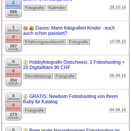
2
Antworten
28.10.16
Fotografie
Kalender
698
Aufrufe
1
Davos: Mann fotografiert Kinder - euch
Stimmen
auch schon passiert?
0
Antworten
10.09.16
Erfahrungsaustausch
Fotografie
387
Aufrufe
0
Hobbyfotografin Ostschweiz, 1 Fotoshooting +
Stimmen
20 Digitalfotos 90 CHF
0
Antworten
06.09.16
Dienstleistung
Fotografie
354
Aufrufe
0
GRATIS: Newborn Fotoshooting von Ihrem
Stimmen
Baby für Katalog
0
Antworten
04.08.16
Fotografie
273
Aufrufe
0
Biete gratis Neugeborenen Fotoshooting im