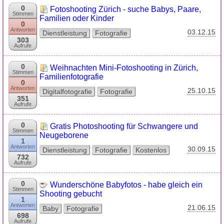
0
Fotoshooting Zürich - suche Babys, Paare,
Stimmen
Familien oder Kinder
0
Antworten
03.12.15
Dienstleistung
Fotografie
303
Aufrufe
0
Weihnachten Mini-Fotoshooting in Zürich,
Stimmen
Familienfotografie
0
Antworten
25.10.15
Digitalfotografie
Fotografie
351
Aufrufe
0
Gratis Photoshooting für Schwangere und
Stimmen
Neugeborene
1
Antworten
30.09.15
Dienstleistung
Fotografie
Kostenlos
732
Aufrufe
0
Wunderschöne Babyfotos - habe gleich ein
Stimmen
Shooting gebucht
1
Antworten
21.06.15
Baby
Fotografie
698
Aufrufe