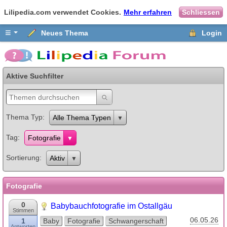
Lilipedia.com verwendet Cookies.
Mehr erfahren
Schliessen
≡
Neues Thema
Login
Aktive Suchfilter
Thema Typ
Alle Thema Typen
Tag
Fotografie
Sortierung
Aktiv
Fotografie
0
Babybauchfotografie im Ostallgäu
Stimmen
06.05.26
1
Baby
Fotografie
Schwangerschaft
Antworten