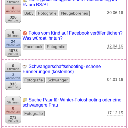
Stimmen
Raum BS/BL
0
Antworten
30.06.16
Baby
Fotografie
Neugeborenes
328
Aufrufe
6
Fotos vom Kind auf Facebook veröffentlichen?
Stimmen
Was würdet ihr tun?
24
Antworten
12.04.16
Facebook
Fotografie
4678
Aufrufe
0
Schwangerschaftsshooting- schöne
Stimmen
Erinnerungen (kostenlos)
3
Antworten
04.01.16
Fotografie
Schwanger
933
Aufrufe
0
Suche Paar für Winter-Fotoshooting oder eine
Stimmen
schwangere Frau
0
Antworten
17.12.15
Fotografie
273
Aufrufe