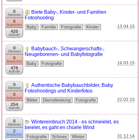
0
Biete Baby-, Kinder- und Familien
Stimmen
Fotoshooting
0
Antworten
13.04.15
Baby
Familie
Fotografie
Kinder
420
Aufrufe
0
Babybauch-, Schwangerschafts-,
Stimmen
Neugeborenen- und Babyfotografie
0
Antworten
16.03.15
Baby
Fotografie
478
Aufrufe
0
Authentische Babybauchbilder, Baby
Stimmen
Fotoshootings und Kinderfotos
0
Antworten
22.02.15
Bilder
Dienstleistung
Fotografie
254
Aufrufe
0
Wintereinbruch 2014 - es schneielet, es
Stimmen
beielet, es gaht en chüele Wind
2
Antworten
31.12.14
Fotografie
Schnee
Winter