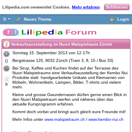
Lilipedia.com verwendet Cookies.
Mehr erfahren
Schliessen
≡
Neues Thema
Login
Verkaufsausstellung im Nuori Malspielraum Zürich
Sonntag 15. September 2013 von 12-17h
0
Bergstrasse 125, 8032 Zürich (Tram 3, 8, 15 / Bus 33)
Bei Sirup, Kaffee und Kuchen findet auf der Terrasse des
Nuori Malspielraums eine Verkaufsausstellung der Kembo Nui
Produkte statt: handgearbeitete Unikate und Kleinserien von
Möbeln, Wohnartikeln, Lampen, Bilder, T-shirts und vielem
0
mehr.
Kleine und grosse Gwundernasen dürfen gerne einen Blick in
den Nuori Malspielraum werfen und näheres über das
aktuelle Kursprogramm erfahren.
Kommt doch vorbei und bringt auch gleich eure Freunde mit!
Mehr Infos unter
www.malspielraum.ch
/
www.kembo-nui.ch