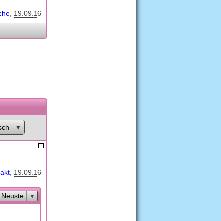
che
19.09.16
sch
takt
19.09.16
Neuste