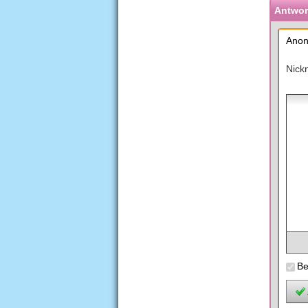
Antwort
Anon
Nick
Be