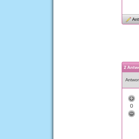
Ant
2 Antw
Antwor
0