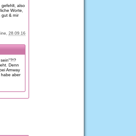
 gefehlt, also
iche Worte,
 gut & mir
ine
28.09.16
sein"?!?
geht. Denn
h bei Amway
- habe aber