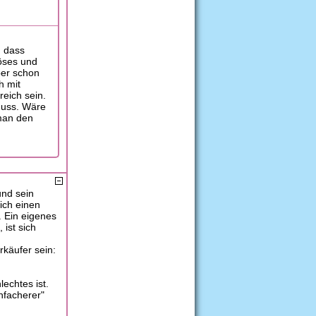
, dass
iöses und
ber schon
h mit
reich sein.
muss. Wäre
man den
und sein
ich einen
. Ein eigenes
ist sich
rkäufer sein:
lechtes ist.
nfacherer"