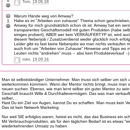
0
Tom
19.05.18
Warum Hände weg von Amway?
Habe es im "Arbeiten von zuhause" Thema schon geschrieben
1
Amway für mich grundsätzlich schon ok ist. Amway hat ein ser
transparentes Geschäftsmodell mit guten Produkten (habe sel
einiges probiert). ABER wer kein VERKÄUFERTYP ist, wird auc
diesem Nebenjob / Zusatzverdienst weder glücklich noch erfolg
Leider gibt es fast keine Nebenjobs wo man nichts verkaufen 
auch froh um "Arbeiten von Zuhause" Hinweise und Tipps wo 
Leuten nichts "andrehen" muss -- also kein Produkteverkauf :-)
mlm
19.09.16
Man ist selbstständiger Unternehmer. Man muss sich selber um sich 
weiterkommen kümmern. Wenn der Mentor nichts bringt, muss man s
neuen suchen. Ebenso, wie man lernt selber ein guter Mentor zu sein
Geschäft braucht Wille & Durchhaltevermägen. Das was man verkauft, 
selber....
Hast Du ein Ziel vor Augen, kannst Du es schaffen. Man muss kein Ve
Das ist kein Network Marketing.
Nur weil SIE erfolglos waren, heisst es nicht, das das Business ein sch
Mit Verbrauchsprodukten, als für den täglichen Bedarf ist es etwas "ei
wiederkehrenden Umsatz zu haben