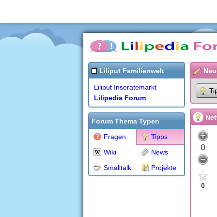
Liliput Familienwelt
Neu
Liliput Inseratemarkt
Ti
Lilipedia Forum
Net
Forum Thema Typen
Fragen
Tipps
0
Wiki
News
Smalltalk
Projekte
0