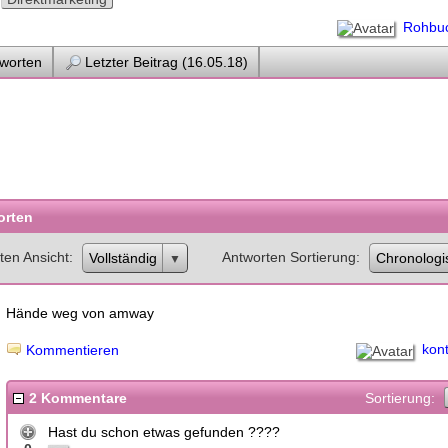
Rohbu
worten
Letzter Beitrag (16.05.18)
orten
ten Ansicht
Antworten Sortierung
Vollständig
Chronologi
Hände weg von amway
kon
Kommentieren
2 Kommentare
Sortierung:
Hast du schon etwas gefunden ????