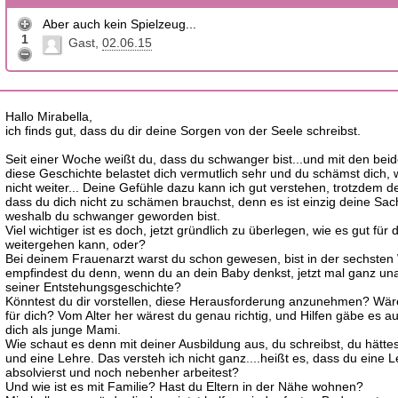
Aber auch kein Spielzeug...
1
Gast
02.06.15
Hallo Mirabella,
ich finds gut, dass du dir deine Sorgen von der Seele schreibst.
Seit einer Woche weißt du, dass du schwanger bist...und mit den be
diese Geschichte belastet dich vermutlich sehr und du schämst dich, w
nicht weiter... Deine Gefühle dazu kann ich gut verstehen, trotzdem d
dass du dich nicht zu schämen brauchst, denn es ist einzig deine Sac
weshalb du schwanger geworden bist.
Viel wichtiger ist es doch, jetzt gründlich zu überlegen, wie es gut für 
weitergehen kann, oder?
Bei deinem Frauenarzt warst du schon gewesen, bist in der sechste
empfindest du denn, wenn du an dein Baby denkst, jetzt mal ganz u
seiner Entstehungsgeschichte?
Könntest du dir vorstellen, diese Herausforderung anzunehmen? Wär
für dich? Vom Alter her wärest du genau richtig, und Hilfen gäbe es a
dich als junge Mami.
Wie schaut es denn mit deiner Ausbildung aus, du schreibst, du hätte
und eine Lehre. Das versteh ich nicht ganz....heißt es, dass du eine 
absolvierst und noch nebenher arbeitest?
Und wie ist es mit Familie? Hast du Eltern in der Nähe wohnen?