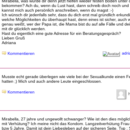
Mirabella, was würde dir denn jetzt helfen wieder festen Boden unter
bekommen? Ach du, wenn du Lust hast, dann schreib doch noch und 
kannst mich auch persönlich anschreiben, wenn du magst :-)
Ich wünsch dir jedenfalls sehr, dass du dich erst mal gründlich erkund
welche Möglichkeiten du überhaupt hast, denn eines ist sicher, auch 
genau weißt, wer der Papa ist, die Mama bist du auf alle Fälle und de
mit dir glücklich werden.
Hast du eigentlich eine gute Adresse für ein Beratungsgespräch?
Lieben Gruß
Adriana
adri
Kommentieren
Musste echt gerade überlegen wie viele bei der Sexualkunde einen F
hatten ;) Mich und auch andere Leute eingeschlossen.
Kommentieren
h
Mirabella, 27 jahre und ungewollt schwanger? Wie ist den dies möglic
mit Verhütung? Ich meine nicht das Kondom. Langzeitverhütung Frau 
bzw 5 Jahre. Damit ist dein Liebesleben auf der sicheren Seite. Typ ; 