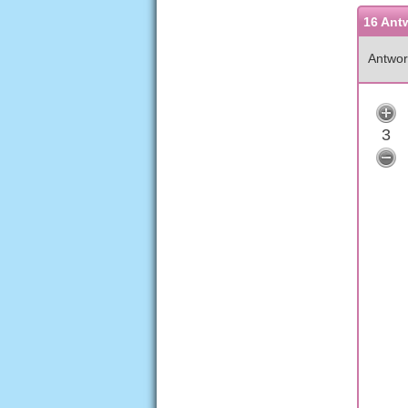
16 Ant
Antwor
3