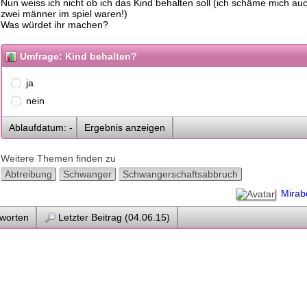
Nun weiss ich nicht ob ich das Kind behalten soll (ich schäme mich au
zwei männer im spiel waren!)
Was würdet ihr machen?
Umfrage: Kind behalten?
ja
nein
Ablaufdatum: -
Ergebnis anzeigen
Weitere Themen finden zu
Abtreibung
Schwanger
Schwangerschaftsabbruch
Mirab
worten
Letzter Beitrag (04.06.15)