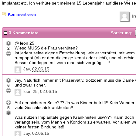
Implantat etc. Ich verhüte seit meinem 15 Lebensjahr auf diese Weise
Kommentieren
I
3 Kommentare
Sortierung:
@ leon 25
Wieso MUSS die Frau verhüten?
2
Ist jedem seine eigene Entscheidung, wie er verhütet, mit wem
rumpoppt (ob er den-diejenige kennt oder nicht), und ob er/sie K
Besser überlegen mit wem man sich vergnügt....!!
Jay
02.06.15
Jay, Natürlich immer mit Präservativ, trotzdem muss die Dame
und zwar sicher.
6
leon 25
02.06.15
Auf der sicheren Seite??? Ja was Kinder betrifft!! Kein Wunder 
viele Geschlechtskrankheiten!!
5
Was nützen Implantate gegen Krankheiten usw??? Kann doch ni
verlangt sein, vom Mann ein Kondom zu erwarten. Vor allem w
keiner festen Bindung ist!!
Jay
02.06.15