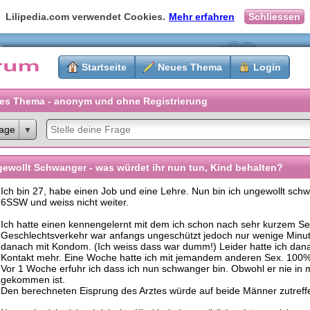
Lilipedia.com verwendet Cookies.
Mehr erfahren
Schliessen
Startseite
Neues Thema
Login
es Thema - anonym und ohne Registrierung
age
ewollt Schwanger - was würdet ihr nun tun, Kind behalten?
Ich bin 27, habe einen Job und eine Lehre. Nun bin ich ungewollt schw
6SSW und weiss nicht weiter.
Ich hatte einen kennengelernt mit dem ich schon nach sehr kurzem Se
Geschlechtsverkehr war anfangs ungeschützt jedoch nur wenige Minu
danach mit Kondom. (Ich weiss dass war dumm!) Leider hatte ich dan
Kontakt mehr. Eine Woche hatte ich mit jemandem anderen Sex. 100%
Vor 1 Woche erfuhr ich dass ich nun schwanger bin. Obwohl er nie in 
gekommen ist.
Den berechneten Eisprung des Arztes würde auf beide Männer zutreff