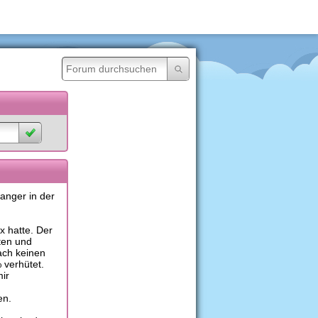
anger in der
x hatte. Der
ten und
ach keinen
 verhütet.
mir
en.