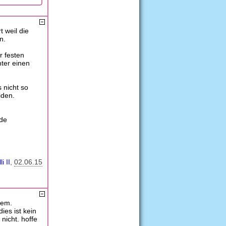
 weil die
n.
r festen
ter einen
s nicht so
iden.
nde
li II
02.06.15
lem.
ies ist kein
nicht. hoffe