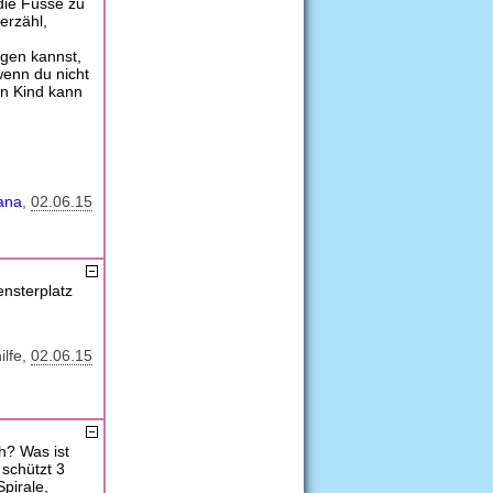
 die Füsse zu
erzähl,
igen kannst,
wenn du nicht
in Kind kann
ana
02.06.15
ensterplatz
ilfe
02.06.15
h? Was ist
schützt 3
Spirale,