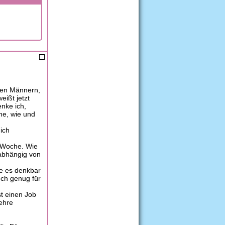
iden Männern,
eißt jetzt
enke ich,
he, wie und
dich
n Woche. Wie
nabhängig von
e es denkbar
uch genug für
st einen Job
Lehre