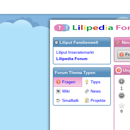
Liliput Familienwelt
Neu
Liliput Inseratemarkt
Fr
Lilipedia Forum
Ung
Forum Thema Typen
Fragen
Tipps
1
Wiki
News
Smalltalk
Projekte
0