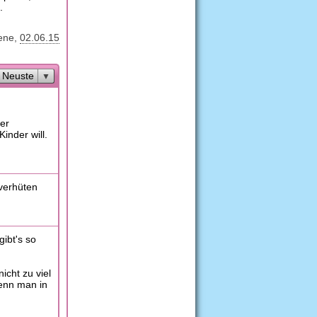
.
rene
02.06.15
Neuste
 er
inder will.
 verhüten
gibt's so
cht zu viel
enn man in