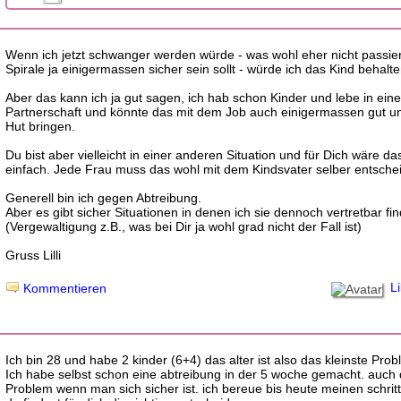
Wenn ich jetzt schwanger werden würde - was wohl eher nicht passiert
Spirale ja einigermassen sicher sein sollt - würde ich das Kind behalte
Aber das kann ich ja gut sagen, ich hab schon Kinder und lebe in eine
Partnerschaft und könnte das mit dem Job auch einigermassen gut un
Hut bringen.
Du bist aber vielleicht in einer anderen Situation und für Dich wäre da
einfach. Jede Frau muss das wohl mit dem Kindsvater selber entsche
Generell bin ich gegen Abtreibung.
Aber es gibt sicher Situationen in denen ich sie dennoch vertretbar fi
(Vergewaltigung z.B., was bei Dir ja wohl grad nicht der Fall ist)
Gruss Lilli
Lil
Kommentieren
Ich bin 28 und habe 2 kinder (6+4) das alter ist also das kleinste Prob
Ich habe selbst schon eine abtreibung in der 5 woche gemacht. auch d
Problem wenn man sich sicher ist. ich bereue bis heute meinen schritt 