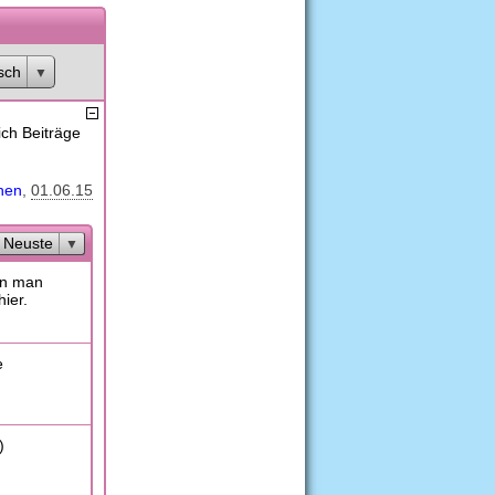
sch
ich Beiträge
hen
01.06.15
Neuste
nen man
ier.
e
)