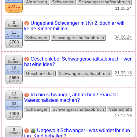
Abtreibung
Schwanger
Schwangerschaftsabbruch
18931
11.08.24
Aufrufe
2
Ungeplant Schwanger mit Nr 2, doch er will
Stimmen
keine Kinder mit mir!
11
Antworten
04.06.24
Schwanger
Schwangerschaftsabbruch
2703
Aufrufe
1
Geschenk bei Schwangerschaftsabbruch - wer
Stimmen
hat eine Idee?
18
Antworten
21.09.18
Geschenkidee
Schwangerschaftsabbruch
2590
Aufrufe
12
Ich bin schwanger, abbrechen? Pränatal
Stimmen
Vaterschaftstest machen?
34
Antworten
Schwanger
Schwangerschaftsabbruch
Vaterschaftste
7400
17.12.16
Aufrufe
3
Ungewollt Schwanger - was würdet ihr nun
Stimmen
tun, Kind behalten?