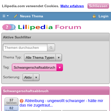
Lilipedia.com verwendet Cookies.
Mehr erfahren
Schliessen
≡
Neues Thema
Login
Aktive Suchfilter
Thema Typ
Alle Thema Typen
Tag
Schwangerschaftsabbruch
Sortierung
Aktiv
Schwangerschaftsabbruch
37
Abtreibung - ungewollt schwanger - hätte mir
Stimmen
das nie zugetraut...
82
Antworten