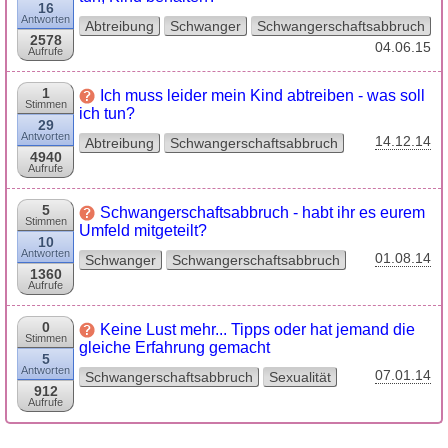
16
Antworten
Abtreibung
Schwanger
Schwangerschaftsabbruch
2578
04.06.15
Aufrufe
1
Ich muss leider mein Kind abtreiben - was soll
Stimmen
ich tun?
29
Antworten
14.12.14
Abtreibung
Schwangerschaftsabbruch
4940
Aufrufe
5
Schwangerschaftsabbruch - habt ihr es eurem
Stimmen
Umfeld mitgeteilt?
10
Antworten
01.08.14
Schwanger
Schwangerschaftsabbruch
1360
Aufrufe
0
Keine Lust mehr... Tipps oder hat jemand die
Stimmen
gleiche Erfahrung gemacht
5
Antworten
07.01.14
Schwangerschaftsabbruch
Sexualität
912
Aufrufe