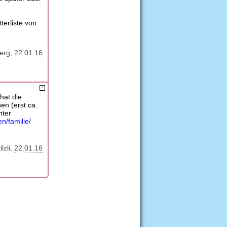
terliste von
berg
22.01.16
hat die
en (erst ca.
nter
n/familie/
ilzli
22.01.16