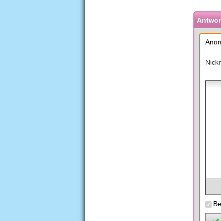
Antwort
Anon
Nick
Be