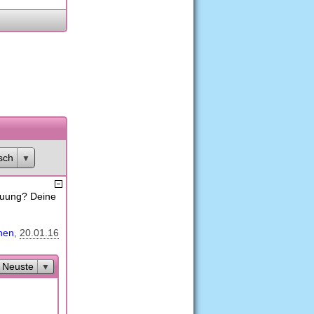
sch
euung? Deine
hen
20.01.16
Neuste