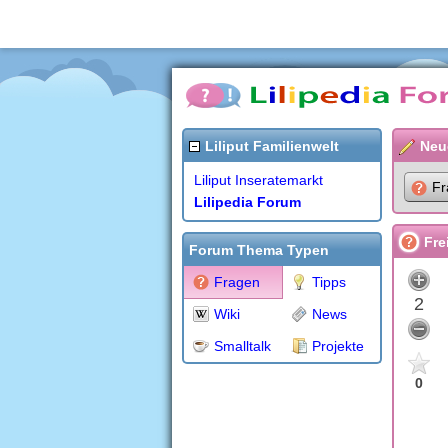
Liliput Familienwelt
Neu
Liliput Inseratemarkt
Fr
Lilipedia Forum
Fre
Forum Thema Typen
Fragen
Tipps
2
Wiki
News
Smalltalk
Projekte
0