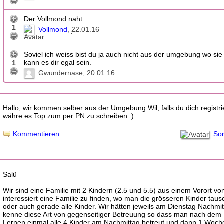
Der Vollmond naht....
1
Vollmond
22.01.16
Soviel ich weiss bist du ja auch nicht aus der umgebung wo sie 
kann es dir egal sein.
1
Gwundernase
20.01.16
Hallo, wir kommen selber aus der Umgebung Wil, falls du dich registr
währe es Top zum per PN zu schreiben :)
Sor
Kommentieren
Salü
Wir sind eine Familie mit 2 Kindern (2.5 und 5.5) aus einem Vorort von
interessiert eine Familie zu finden, wo man die grösseren Kinder tau
oder auch gerade alle Kinder. Wir hätten jeweils am Dienstag Nachmitt
kenne diese Art von gegenseitiger Betreuung so dass man nach dem
Lernen einmal alle 4 Kinder am Nachmittag betreut und dann 1 Woch