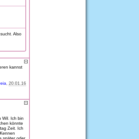
sucht. Also
ieren kannst
eia
20.01.16
 Wil. Ich bin
schen könnte
ag Zeit. Ich
 Kennen
e später oder