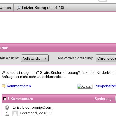
worten
Letzter Beitrag (22.01.16)
orten
ten Ansicht
Antworten Sortierung
Vollständig
Chronologi
Was suchst du genau? Gratis Kinderbetreuung? Bezahlte Kinderbetr
Anfrage ist nicht sehr aufschlussreich...
Rumpelstilzc
Kommentieren
3 Kommentare
Sortierung:
Er ist leider omnipräsent.
2
Leermond
22.01.16