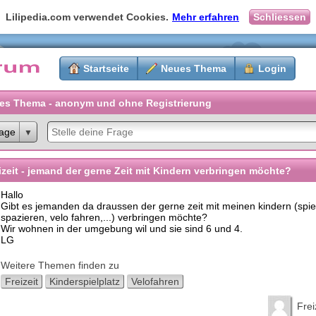
Lilipedia.com verwendet Cookies.
Mehr erfahren
Schliessen
Startseite
Neues Thema
Login
es Thema - anonym und ohne Registrierung
age
izeit - jemand der gerne Zeit mit Kindern verbringen möchte?
Hallo
Gibt es jemanden da draussen der gerne zeit mit meinen kindern (spiel
spazieren, velo fahren,...) verbringen möchte?
Wir wohnen in der umgebung wil und sie sind 6 und 4.
LG
Weitere Themen finden zu
Freizeit
Kinderspielplatz
Velofahren
Frei