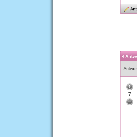
Ant
4 Antw
Antwor
7