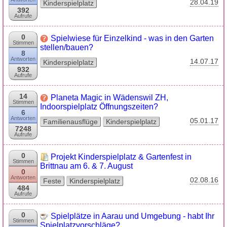
28.04.19
Kinderspielplatz
392
Aufrufe
0
Spielwiese für Einzelkind - was in den Garten
Stimmen
stellen/bauen?
8
Antworten
14.07.17
Kinderspielplatz
932
Aufrufe
14
Planeta Magic in Wädenswil ZH,
Stimmen
Indoorspielplatz Öffnungszeiten?
6
Antworten
05.01.17
Familienausflüge
Kinderspielplatz
7248
Aufrufe
0
Projekt Kinderspielplatz & Gartenfest in
Stimmen
Brittnau am 6. & 7. August
0
Antworten
02.08.16
Feste
Kinderspielplatz
484
Aufrufe
0
Spielplätze in Aarau und Umgebung - habt Ihr
Stimmen
Spielplatzvorschläge?