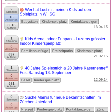
2
Wer hat Lust mit meinen Kids auf den
Stimmen
Spielplatz in Wil SG
16
Antworten
Babysitten
Kinderspielplatz
Kontaktanzeigen
3013
13.04.15
Aufrufe
1
Kids Arena Indoor Funpark - Luzerns grösster
Stimmen
Indoor Kinderspielplatz
0
Antworten
Familienausflüge
Freizeitparks
Kinderspielplatz
697
21.02.15
Aufrufe
1
40 Jahre Spielestrich & 20 Jahre Kasernentreff
Stimmen
Fest Samstag 13. September
0
Antworten
12.09.14
Basel
Kinderspielplatz
581
Aufrufe
0
Suche Mamis für neue Bekanntschaften im
Stimmen
Zürcher Unterland
0
Antworten
Freizeit
Kinderspielplatz
Kontaktanzeigen
Zürich