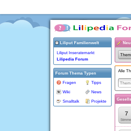
Liliput Familienwelt
Neu
Liliput Inseratemarkt
Them
Lilipedia Forum
Alle T
Forum Thema Typen
Fragen
Tipps
Wiki
News
Gesell
Smalltalk
Projekte
7
Stimme