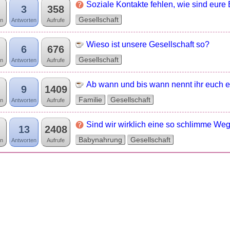
Soziale Kontakte fehlen, wie sind eure
3
358
Gesellschaft
n
Antworten
Aufrufe
Wieso ist unsere Gesellschaft so?
6
676
Gesellschaft
n
Antworten
Aufrufe
Ab wann und bis wann nennt ihr euch e
9
1409
Familie
Gesellschaft
n
Antworten
Aufrufe
Sind wir wirklich eine so schlimme We
13
2408
Babynahrung
Gesellschaft
n
Antworten
Aufrufe