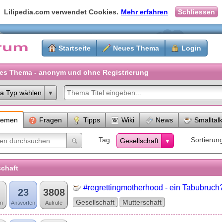
Lilipedia.com verwendet Cookies.
Mehr erfahren
Schliessen
Startseite
Neues Thema
Login
es Thema - anonym und ohne Registrierung
a Typ wählen
hemen
Fragen
Tipps
Wiki
News
Smalltal
Tag
Sortierun
Gesellschaft
schaft
#regrettingmotherhood - ein Tabubruch
23
3808
Gesellschaft
Mutterschaft
n
Antworten
Aufrufe