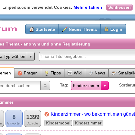
Lilipedia.com verwendet Cookies.
Mehr erfahren
Schliessen
Startseite
Neues Thema
Login
es Thema - anonym und ohne Registrierung
a Typ wählen
hemen
Fragen
Tipps
Wiki
News
Smalltal
Tag
Sortieru
Kinderzimmer
zimmer
Kinderzimmer - wo bekommt man günst
8
1399
Kindermöbel
Kinderzimmer
n
Antworten
Aufrufe