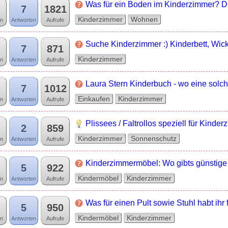
Was für ein Boden im Kinderzimmer? D
7
1821
Kinderzimmer
Wohnen
n
Antworten
Aufrufe
Suche Kinderzimmer :) Kinderbett, Wick
7
871
Kinderzimmer
n
Antworten
Aufrufe
Laura Stern Kinderbuch - wo eine solc
7
1012
Einkaufen
Kinderzimmer
n
Antworten
Aufrufe
Plissees / Faltrollos speziell für Kind
2
859
Kinderzimmer
Sonnenschutz
n
Antworten
Aufrufe
Kinderzimmermöbel: Wo gibts günstig
5
922
Kindermöbel
Kinderzimmer
n
Antworten
Aufrufe
Was für einen Pult sowie Stuhl habt ihr 
5
950
Kindermöbel
Kinderzimmer
n
Antworten
Aufrufe