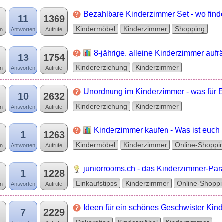
Bezahlbare Kinderzimmer Set - wo fin
11
1369
Kindermöbel
Kinderzimmer
Shopping
n
Antworten
Aufrufe
8-jährige, alleine Kinderzimmer auf
13
1754
Kindererziehung
Kinderzimmer
n
Antworten
Aufrufe
Unordnung im Kinderzimmer - was für E
10
2632
Kindererziehung
Kinderzimmer
n
Antworten
Aufrufe
Kinderzimmer kaufen - Was ist euch 
1
1263
Kindermöbel
Kinderzimmer
Online-Shoppi
n
Antworten
Aufrufe
juniorrooms.ch - das Kinderzimmer-Pa
1
1228
Einkaufstipps
Kinderzimmer
Online-Shopp
n
Antworten
Aufrufe
Ideen für ein schönes Geschwister Ki
7
2229