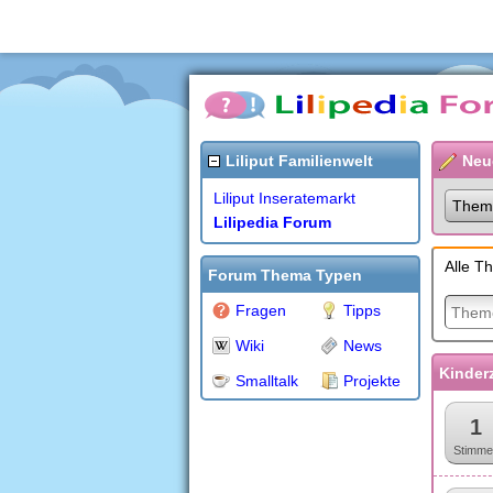
Liliput Familienwelt
Neu
Liliput Inseratemarkt
Them
Lilipedia Forum
Alle T
Forum Thema Typen
Fragen
Tipps
Wiki
News
Kinder
Smalltalk
Projekte
1
Stimme