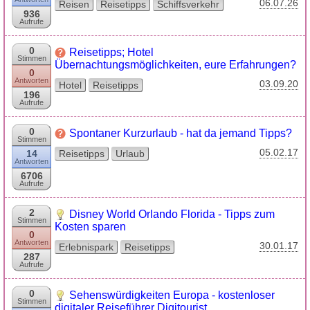
06.07.26
Reisen
Reisetipps
Schiffsverkehr
936
Aufrufe
0
Reisetipps; Hotel
Stimmen
Übernachtungsmöglichkeiten, eure Erfahrungen?
0
Antworten
03.09.20
Hotel
Reisetipps
196
Aufrufe
0
Spontaner Kurzurlaub - hat da jemand Tipps?
Stimmen
05.02.17
14
Reisetipps
Urlaub
Antworten
6706
Aufrufe
2
Disney World Orlando Florida - Tipps zum
Stimmen
Kosten sparen
0
Antworten
30.01.17
Erlebnispark
Reisetipps
287
Aufrufe
0
Sehenswürdigkeiten Europa - kostenloser
Stimmen
digitaler Reiseführer Digitourist