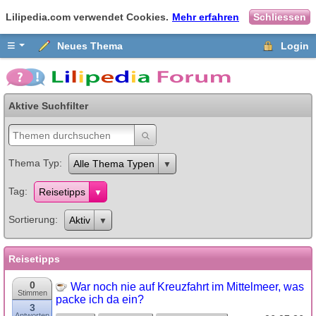
Lilipedia.com verwendet Cookies.
Mehr erfahren
Schliessen
≡
Neues Thema
Login
Aktive Suchfilter
Thema Typ
Alle Thema Typen
Tag
Reisetipps
Sortierung
Aktiv
Reisetipps
0
War noch nie auf Kreuzfahrt im Mittelmeer, was
Stimmen
packe ich da ein?
3
Antworten