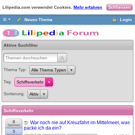
Lilipedia.com verwendet Cookies.
Mehr erfahren
Schliessen
≡
Neues Thema
Login
Aktive Suchfilter
Thema Typ
Alle Thema Typen
Tag
Schiffsverkehr
Sortierung
Aktiv
Schiffsverkehr
0
War noch nie auf Kreuzfahrt im Mittelmeer, was
Stimmen
packe ich da ein?
3
Antworten