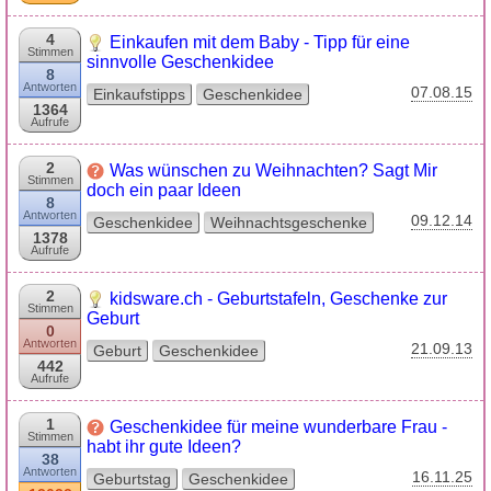
4
Einkaufen mit dem Baby - Tipp für eine
Stimmen
sinnvolle Geschenkidee
8
Antworten
07.08.15
Einkaufstipps
Geschenkidee
1364
Aufrufe
2
Was wünschen zu Weihnachten? Sagt Mir
Stimmen
doch ein paar Ideen
8
Antworten
09.12.14
Geschenkidee
Weihnachtsgeschenke
1378
Aufrufe
2
kidsware.ch - Geburtstafeln, Geschenke zur
Stimmen
Geburt
0
Antworten
21.09.13
Geburt
Geschenkidee
442
Aufrufe
1
Geschenkidee für meine wunderbare Frau -
Stimmen
habt ihr gute Ideen?
38
Antworten
16.11.25
Geburtstag
Geschenkidee