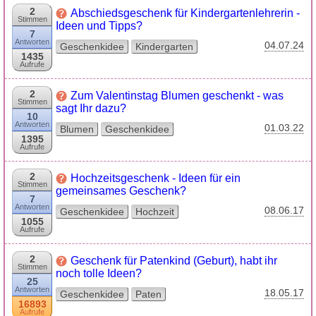
2
Abschiedsgeschenk für Kindergartenlehrerin -
Stimmen
Ideen und Tipps?
7
Antworten
04.07.24
Geschenkidee
Kindergarten
1435
Aufrufe
2
Zum Valentinstag Blumen geschenkt - was
Stimmen
sagt Ihr dazu?
10
Antworten
01.03.22
Blumen
Geschenkidee
1395
Aufrufe
2
Hochzeitsgeschenk - Ideen für ein
Stimmen
gemeinsames Geschenk?
7
Antworten
08.06.17
Geschenkidee
Hochzeit
1055
Aufrufe
2
Geschenk für Patenkind (Geburt), habt ihr
Stimmen
noch tolle Ideen?
25
Antworten
18.05.17
Geschenkidee
Paten
16893
Aufrufe