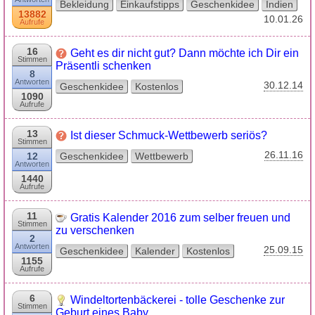
Bekleidung
Einkaufstipps
Geschenkidee
Indien
13882
10.01.26
Aufrufe
16
Geht es dir nicht gut? Dann möchte ich Dir ein
Stimmen
Präsentli schenken
8
Antworten
30.12.14
Geschenkidee
Kostenlos
1090
Aufrufe
13
Ist dieser Schmuck-Wettbewerb seriös?
Stimmen
26.11.16
12
Geschenkidee
Wettbewerb
Antworten
1440
Aufrufe
11
Gratis Kalender 2016 zum selber freuen und
Stimmen
zu verschenken
2
Antworten
25.09.15
Geschenkidee
Kalender
Kostenlos
1155
Aufrufe
6
Windeltortenbäckerei - tolle Geschenke zur
Stimmen
Geburt eines Baby