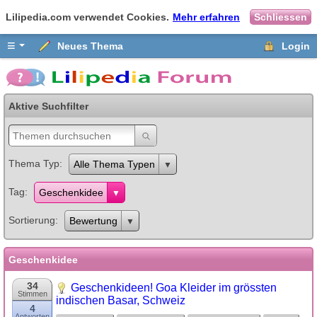
Lilipedia.com verwendet Cookies.
Mehr erfahren
Schliessen
≡
Neues Thema
Login
Aktive Suchfilter
Thema Typ
Alle Thema Typen
Tag
Geschenkidee
Sortierung
Bewertung
Geschenkidee
34
Geschenkideen! Goa Kleider im grössten
Stimmen
indischen Basar, Schweiz
4
Antworten