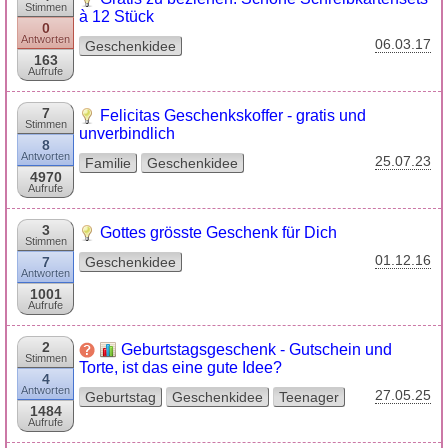
Stimmen
à 12 Stück
0
Antworten
06.03.17
Geschenkidee
163
Aufrufe
7
Felicitas Geschenkskoffer - gratis und
Stimmen
unverbindlich
8
Antworten
25.07.23
Familie
Geschenkidee
4970
Aufrufe
3
Gottes grösste Geschenk für Dich
Stimmen
01.12.16
7
Geschenkidee
Antworten
1001
Aufrufe
2
Geburtstagsgeschenk - Gutschein und
Stimmen
Torte, ist das eine gute Idee?
4
Antworten
27.05.25
Geburtstag
Geschenkidee
Teenager
1484
Aufrufe