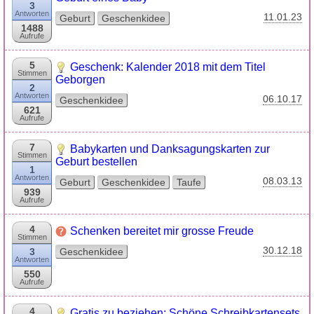
3
Antworten
11.01.23
Geburt
Geschenkidee
1488
Aufrufe
5
Geschenk: Kalender 2018 mit dem Titel
Stimmen
Geborgen
2
Antworten
06.10.17
Geschenkidee
621
Aufrufe
7
Babykarten und Danksagungskarten zur
Stimmen
Geburt bestellen
1
Antworten
08.03.13
Geburt
Geschenkidee
Taufe
939
Aufrufe
4
Schenken bereitet mir grosse Freude
Stimmen
30.12.18
3
Geschenkidee
Antworten
550
Aufrufe
4
Gratis zu beziehen: Schöne Schreibkartensets