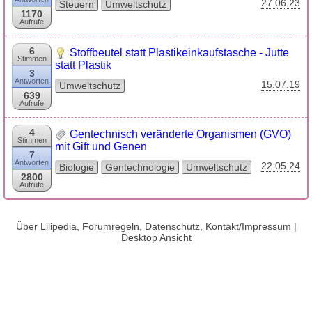
27.06.23
Steuern
Umweltschutz
1170
Aufrufe
6
Stoffbeutel statt Plastikeinkaufstasche - Jutte
Stimmen
statt Plastik
3
Antworten
15.07.19
Umweltschutz
639
Aufrufe
4
Gentechnisch veränderte Organismen (GVO)
Stimmen
mit Gift und Genen
7
Antworten
22.05.24
Biologie
Gentechnologie
Umweltschutz
2800
Aufrufe
Über Lilipedia, Forumregeln, Datenschutz, Kontakt/Impressum
|
Desktop Ansicht