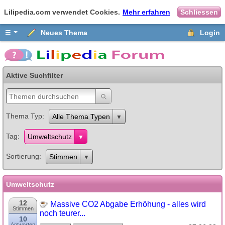
Lilipedia.com verwendet Cookies.
Mehr erfahren
Schliessen
≡
Neues Thema
Login
Aktive Suchfilter
Thema Typ
Alle Thema Typen
Tag
Umweltschutz
Sortierung
Stimmen
Umweltschutz
12
Massive CO2 Abgabe Erhöhung - alles wird
Stimmen
noch teurer...
10
Antworten